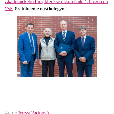
Akademického fóra, které se uskutečnilo 1. března na
VŠE
.
Gratulujeme naší kolegyni!
Autor:
Tereza Vacínová