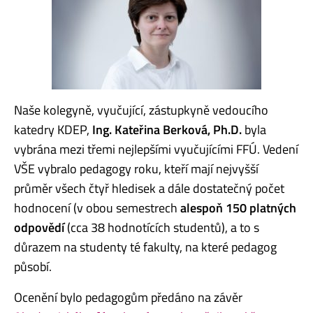
Naše kolegyně, vyučující, zástupkyně vedoucího
katedry KDEP,
Ing. Kateřina Berková, Ph.D.
byla
vybrána mezi třemi nejlepšími vyučujícími FFÚ. Vedení
VŠE vybralo pedagogy roku, kteří mají nejvyšší
průměr všech čtyř hledisek a dále dostatečný počet
hodnocení (v obou semestrech
alespoň 150 platných
odpovědí
(cca 38 hodnotících studentů), a to s
důrazem na studenty té fakulty, na které pedagog
působí.
Ocenění bylo pedagogům předáno na závěr