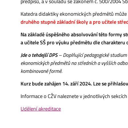
předpisů, a v souladu se zákonem č. 500/2004 Sb.,
Katedra didaktiky ekonomických předmětů může d
druhého stupně základní školy a pro učitele stř
Na základě úspěšného absolvování této formy studi
a učitele SŠ pro výuku předmětu dle charakteru
Jde o tehdejší DPS
– Doplňující pedagogické studium 
ekonomických předmětů na středních a vyšších odbo
kombinované formě.
Kurz bude zahájen 14. září 2024. Lze se přihlašo
Informace o CŽV naleznete v jednotlivých sekcíc
Udělení akreditace