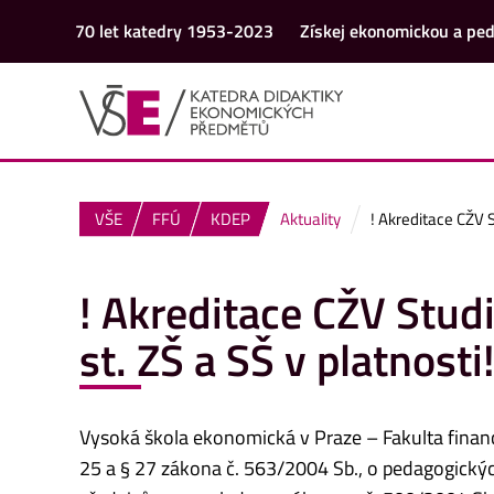
70 let katedry 1953-2023
Získej ekonomickou a ped
VŠE
FFÚ
KDEP
Aktuality
! Akreditace CŽV 
! Akreditace CŽV Stud
st. ZŠ a SŠ v platnost
Vysoká škola ekonomická v Praze – Fakulta financí 
25 a § 27 zákona č. 563/2004 Sb., o pedagogický