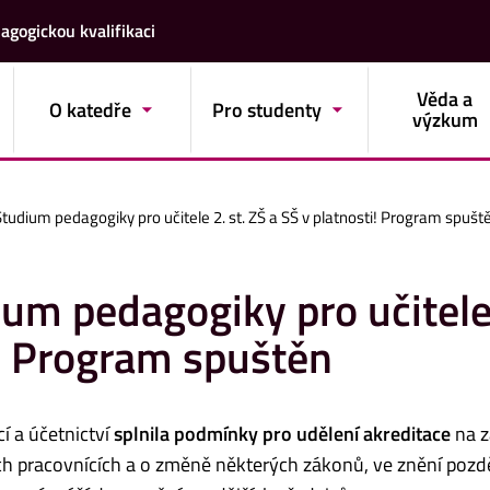
agogickou kvalifikaci
Věda a
O katedře
Pro studenty
výzkum
Studium pedagogiky pro učitele 2. st. ZŠ a SŠ v platnosti! Program spušt
ium pedagogiky pro učitele
i! Program spuštěn
a účetnictví
splnila podmínky pro udělení akreditace
na z
ch pracovnících a o změně některých zákonů, ve znění pozd