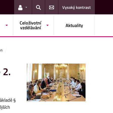
Vysoký kontrast
Odkazy pro uživatele
Hledat
Celoživotní
Aktuality
vzdělávání
ěn
 2.
ákladě §
ějších