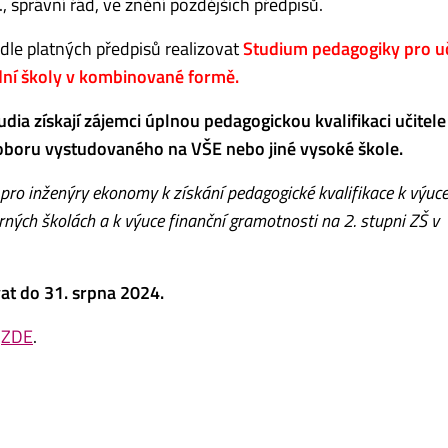
 správní řád, ve znění pozdějších předpisů.
le platných předpisů realizovat
Studium pedagogiky pro uč
ední školy v kombinované formě.
a získají zájemci úplnou pedagogickou kvalifikaci učitele 
 oboru vystudovaného na VŠE nebo jiné vysoké škole.
pro inženýry ekonomy k získání pedagogické kvalifikace k výuc
rných školách a k výuce finanční gramotnosti na 2. stupni ZŠ v
vat do 31. srpna 2024.
h
ZDE
.