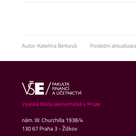
Autor:
Kateřina Berková
Poslední aktualizac
Vysoká škola ekonomická v Praze
nám. W. Churchilla 1938/4
130 67 Praha 3 - Žižkov