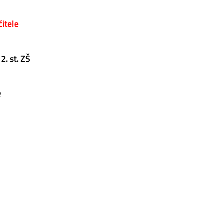
itele
2. st. ZŠ
e