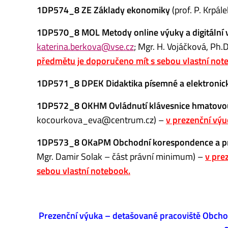
1DP574_8 ZE Základy ekonomiky
(prof. P. Krpále
1DP570_8 MOL Metody online výuky a digitální v
katerina.berkova@vse.cz
; Mgr. H. Vojáčková, Ph.D
předmětu je doporučeno mít s sebou vlastní not
1DP571_8 DPEK Didaktika písemné a elektronic
1DP572_8 OKHM Ovládnutí klávesnice hmatov
kocourkova_eva@centrum.cz) –
v prezenční výu
1DP573_8 OKaPM Obchodní korespondence a p
Mgr. Damir Solak – část právní minimum) –
v pre
sebou vlastní notebook.
Prezenční výuka –
detašované pracoviště Obcho