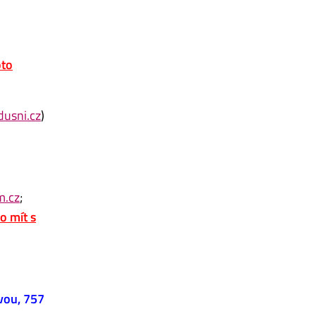
oto
usni.cz
)
m.cz
;
o mít s
vou, 757