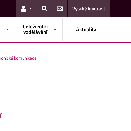
Vysoký kontrast
Odkazy pro uživatele
Hledat
Celoživotní
Aktuality
vzdělávání
tronické komunikace
k