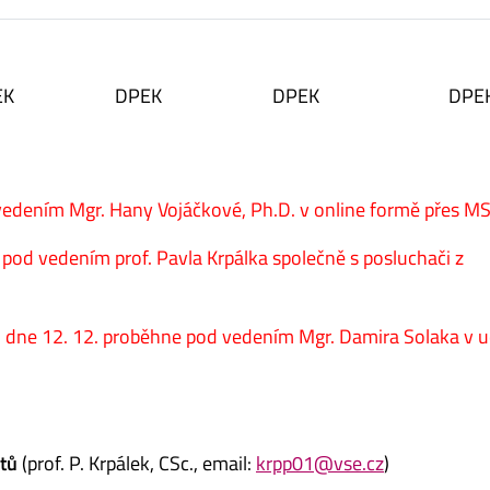
EK
DPEK
DPEK
DPE
edením Mgr. Hany Vojáčkové, Ph.D. v online formě přes M
pod vedením prof. Pavla Krpálka společně s posluchači z
dne 12. 12. proběhne pod vedením Mgr. Damira Solaka v 
tů
(prof. P. Krpálek, CSc., email:
krpp01@vse.cz
)