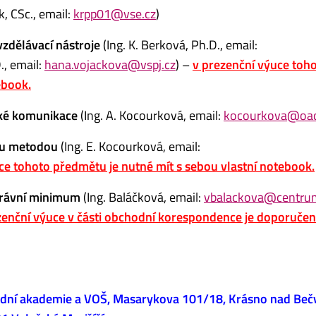
k, CSc., email:
krpp01@vse.cz
)
zdělávací nástroje
(Ing. K. Berková, Ph.D., email:
., email:
hana.vojackova@vspj.cz
) –
v prezenční výuce toh
ebook.
ké komunikace
(Ing. A. Kocourková, email:
kocourkova@oad
ou metodou
(Ing. E. Kocourková, email:
ce tohoto předmětu je nutné mít s sebou vlastní notebook.
rávní minimum
(Ing. Baláčková, email:
vbalackova@centru
zenční výuce v části obchodní korespondence je doporučen
dní akademie a VOŠ,
Masarykova 101/18, Krásno nad Beč