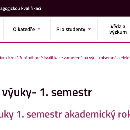
agogickou kvalifikaci
Věda a
O katedře
Pro studenty
výzkum
ium k rozšíření odborné kvalifikace zaměřené na výuku písemné a elek
výuky- 1. semestr
uky 1.
semestr akademický ro