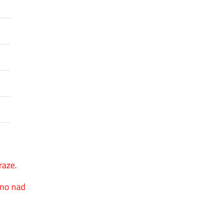
raze.
sno nad