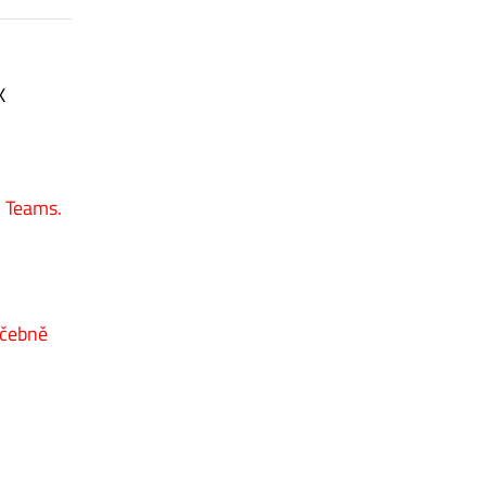
K
S Teams.
učebně