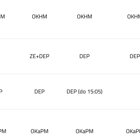
HM
OKHM
OKHM
OKH
E
ZE+DEP
DEP
DEP
P
DEP
DEP (do 15:05)
PM
OKaPM
OKaPM
OKa