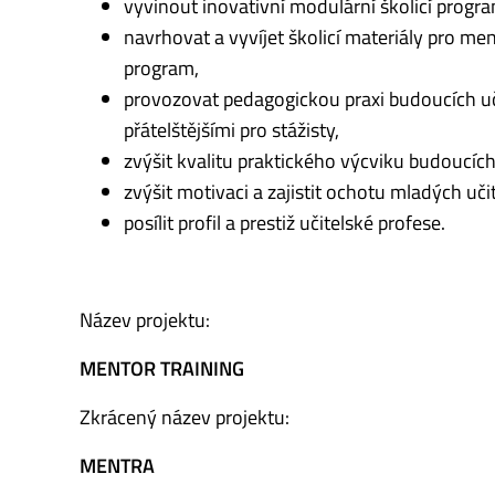
vyvinout inovativní modulární školicí progra
navrhovat a vyvíjet školicí materiály pro men
program,
provozovat pedagogickou praxi budoucích učit
přátelštějšími pro stážisty,
zvýšit kvalitu praktického výcviku budoucích
zvýšit motivaci a zajistit ochotu mladých učit
posílit profil a prestiž učitelské profese.
Název projektu:
MENTOR TRAINING
Zkrácený název projektu:
MENTRA