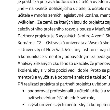
je praktická příprava budoucích učitelů a uvedení 
jiné – na kvalitě dohlížejícího učitele, tj. učitele
učitele v mnoha zemích legislativně uznána, mento
vyškoleni. Ze zemí, ze kterých jsou do projektu za
celoživotního profesního rozvoje pouze v Maďars
Partnery projektu je 6 vysokých škol ze 4 zemí: SK 
Komárne, CZ – Ostravská univerzita a Vysoká ško
– University of Novi Sad. Všechny instituce mají d
a komunikace s mentory odpovědnými za pedagogi
Analýzy získaných zkušeností ukázaly, že jmenová
školení, aby si v této pozici vedli dobře. Proto se
mentorů a využít své odborné znalosti a také sdí
Při realizaci projektu si partneři projektu uvědomu
podporovat profesionalitu učitelů učitelů a
byli sebevědomější ohledně své role,
zvýšit úroveň svých mentorských kompetencí 