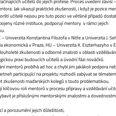
začínajících učitelů do jejich profese. Proces uvedení závisí
 mentora. Jak ukazují praktické zkušenosti, i když je pozice me
rští učitelé nejsou pro tuto pozici ve většině případů dost
pojeny různé instituce, podporují mentory v rámci jejich
ku.
– Univerzita Konstantina Filozofa v Nitře a Univerzita J. Sel
la ekonomická v Praze, HU – Univerzita K. Eszterhazyho v 
louholeté zkušenosti a odborné znalosti v oblasti vzděláván
ckou praxi budoucích učitelů a úvodní fázi nováčků.
ní mentorů probíhá ad hoc a chybí jim jakákoli podpora ne
 partneři participující na projektu rozhodli zabývat se témate
let zkušenosti maďarských kolegů s touto problematikou.
jí klíčovou roli mentorů v procesu přípravy a vzdělávání učit
 vybavit je příslušnými mentorskými znalostmi a dovednostm
a porozumění jejich důležitosti,