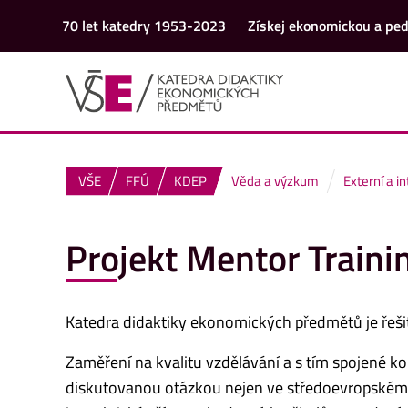
70 let katedry 1953-2023
Získej ekonomickou a ped
VŠE
FFÚ
KDEP
Věda a výzkum
Externí a i
Projekt Mentor Train
Katedra didaktiky ekonomických předmětů je řeš
Zaměření na kvalitu vzdělávání a s tím spojené ko
diskutovanou otázkou nejen ve středoevropském r