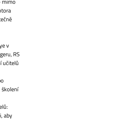
 – mimo
ntora
atečně
ye v
Egeru, RS
í učitelů
bo
m školení
elů:
i, aby