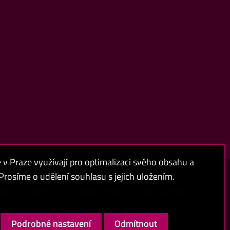
 Praze využívají pro optimalizaci svého obsahu a
rosíme o udělení souhlasu s jejich uložením.
sobních údajů
Přístupnost webu
Vysoký kontrast
Podrobné nastavení
Odmítnout