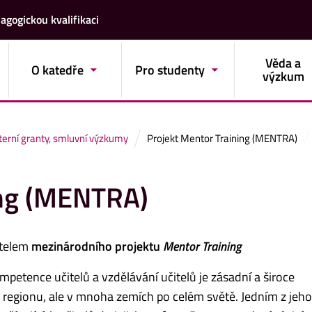
agogickou kvalifikaci
Věda a
O katedře
Pro studenty
výzkum
nterní granty, smluvní výzkumy
Projekt Mentor Training (MENTRA)
ing (MENTRA)
itelem
mezinárodního projektu
Mentor Training
mpetence učitelů a vzdělávání učitelů je zásadní a široce
egionu, ale v mnoha zemích po celém světě. Jedním z jeho