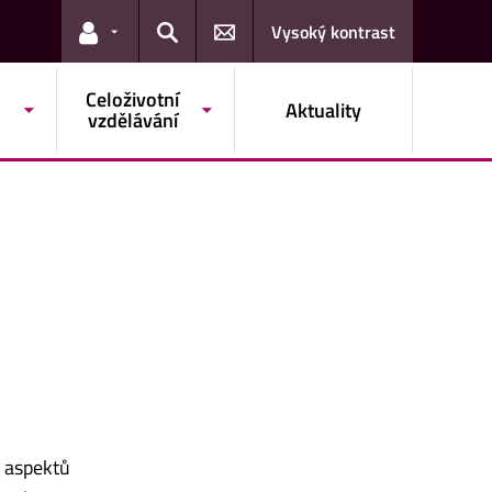
Vysoký kontrast
Odkazy pro uživatele
Hledat
Celoživotní
Aktuality
vzdělávání
 aspektů