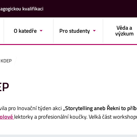
agogickou kvalifikaci
Věda a
O katedře
Pro studenty
výzkum
a KDEP
EP
ila pro Inovační týden akci
„Storytelling aneb Řekni to př
volové
lektorky a profesionální koučky. Velká část workshop