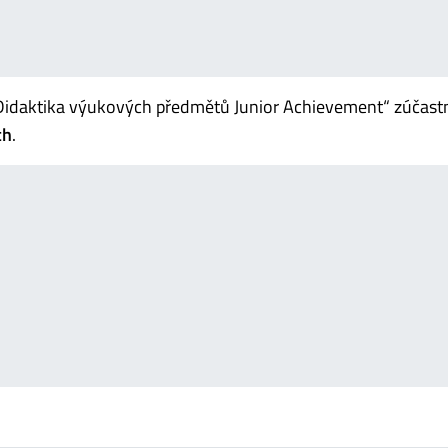
„Didaktika výukových předmětů Junior Achievement“ zúčastn
ch
.