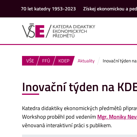
70 let katedry 1953-2023
Získej ekonomickou a ped
VŠE
FFÚ
KDEP
Aktuality
Inovační týden n
Inovační týden na KD
Katedra didaktiky ekonomických předmětů připrav
Workshop proběhl pod vedením
Mgr. Moniky Ne
věnovaná interaktivní práci s publikem.