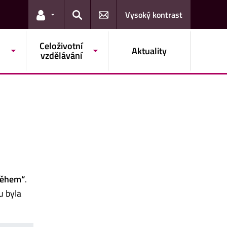
Vysoký kontrast
Odkazy pro uživatele
Hledat
Celoživotní
Aktuality
vzdělávání
íběhem“
.
u byla