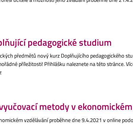
lňující pedagogické studium
ických předmětů nový kurz Doplňujícího pedagogického stud
ořádné příležitosti! Přihlášku naleznete na této stránce. Ví
cz
í vyučovací metody v ekonomickém
nomickém vzdělávání proběhne dne 9.4.2021 v online podo