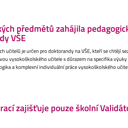
kých předmětů zahájila pedagogic
ndy VŠE
ch učitelů je určen pro doktorandy na VŠE, kteří se chtějí s
avou vysokoškolského učitele s důrazem na specifika výuk
ika a komplexní individuální práce vysokoškolského učitel
rací zajišťuje pouze školní Validát