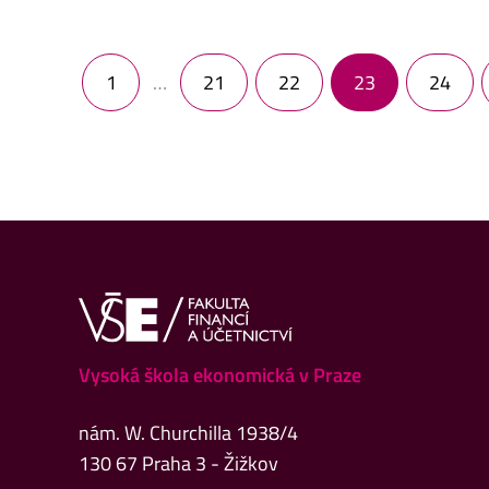
Navigace pro příspěvky
1
…
21
22
23
24
Vysoká škola ekonomická v Praze
nám. W. Churchilla 1938/4
130 67 Praha 3 - Žižkov