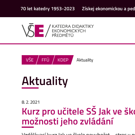
70 let katedry 1953-2023
Získej ekonomickou a ped
VŠE
FFÚ
KDEP
Aktuality
Aktuality
8. 2. 2021
Kurz pro učitele SŠ Jak ve šk
možnosti jeho zvládání
Vzdělávací kurz Jak ve škole nevyhořet – stres v 