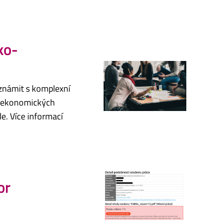
ko-
eznámit s komplexní
y ekonomických
e. Více informací
or