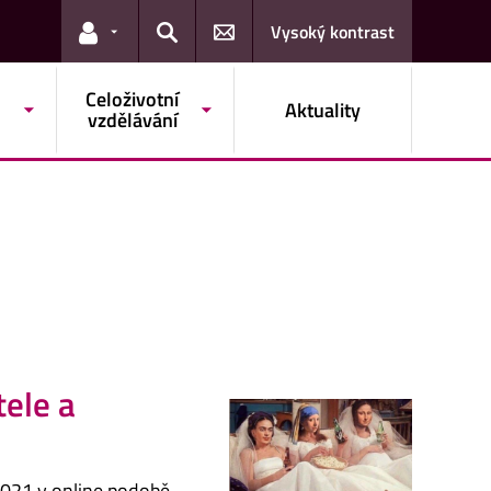
Vysoký kontrast
Odkazy pro uživatele
Hledat
Celoživotní
Aktuality
vzdělávání
tele a
.2021 v online podobě