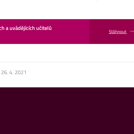
h a uvádějících učitelů
Stáhnout
:
26. 4. 2021