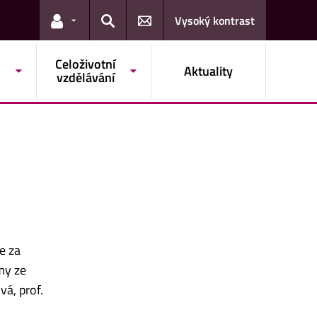
Vysoký kontrast
Odkazy pro uživatele
Hledat
Celoživotní
Aktuality
vzdělávání
e za
my ze
vá, prof.