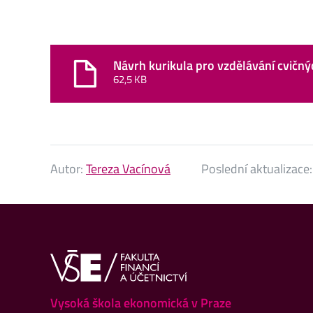
Návrh kurikula pro vzdělávání cvičnýc
62,5 KB
Autor:
Tereza Vacínová
Poslední aktualizace
Vysoká škola ekonomická v Praze