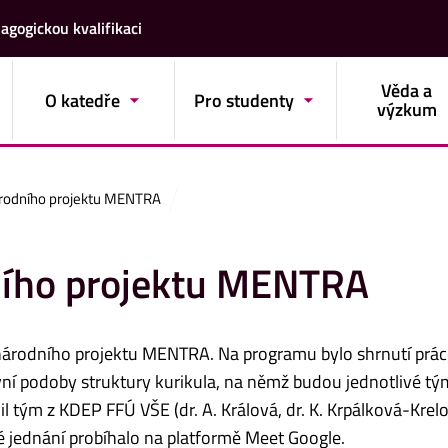
agogickou kvalifikaci
Věda a
O katedře
Pro studenty
výzkum
árodního projektu MENTRA
ního projektu MENTRA
inárodního projektu MENTRA. Na programu bylo shrnutí prác
ivní podoby struktury kurikula, na němž budou jednotlivé tý
 tým z KDEP FFÚ VŠE (dr. A. Králová, dr. K. Krpálková-Krelo
celé jednání probíhalo na platformě Meet Google.