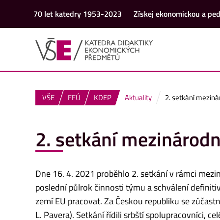
70 let katedry 1953-2023
Získej ekonomickou a ped
VŠE
FFÚ
KDEP
Aktuality
2. setkání mezin
2. setkání mezinárod
Dne 16. 4. 2021 proběhlo 2. setkání v rámci mez
poslední půlrok činnosti týmu a schválení definit
zemí EU pracovat. Za Českou republiku se zúčastnil
L. Pavera). Setkání řídili srbští spolupracovníci, 