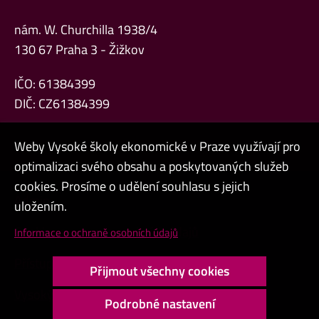
nám. W. Churchilla 1938/4
130 67 Praha 3 - Žižkov
IČO: 61384399
DIČ: CZ61384399
Weby Vysoké školy ekonomické v Praze využívají pro
optimalizaci svého obsahu a poskytovaných služeb
cookies. Prosíme o udělení souhlasu s jejich
Admin
uložením.
Cookies a ochrana osobních údajů
Informace o ochraně osobních údajů
Přístupnost webu
Přijmout všechny cookies
Vysoký kontrast
Podrobné nastavení