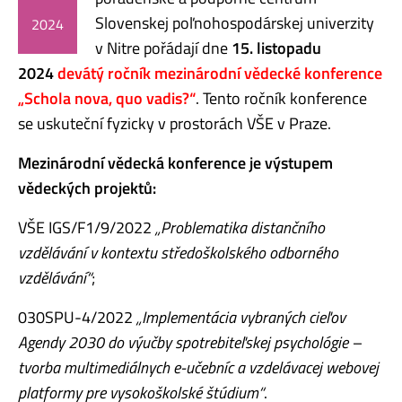
Slovenskej poľnohospodárskej univerzity
2024
v Nitre pořádají dne
15. listopadu
2024
devátý ročník mezinárodní vědecké konference
„Schola nova, quo vadis?“
. Tento ročník konference
se uskuteční fyzicky v prostorách VŠE v Praze.
Mezinárodní vědecká konference je výstupem
vědeckých projektů:
VŠE IGS/F1/9/2022
„Problematika distančního
vzdělávání v kontextu středoškolského odborného
vzdělávání“
;
030SPU-4/2022
„Implementácia vybraných cieľov
Agendy 2030 do výučby spotrebiteľskej psychológie –
tvorba multimediálnych e-učebníc a vzdelávacej webovej
platformy pre vysokoškolské štúdium“
.