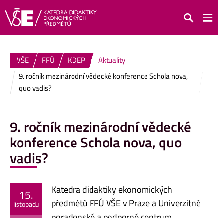
Hledat
VŠE
FFÚ
KDEP
Aktuality
9. ročník mezinárodní vědecké konference Schola nova,
quo vadis?
9. ročník mezinárodní vědecké
konference Schola nova, quo
vadis?
Katedra didaktiky ekonomických
15.
předmětů FFÚ VŠE v Praze a Univerzitné
listopadu
poradenské a podporné centrum