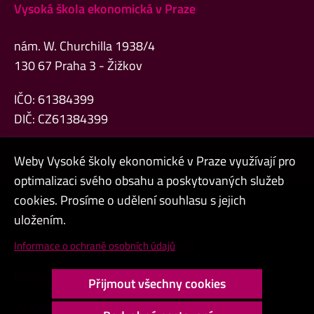
Vysoká škola ekonomická v Praze
nám. W. Churchilla 1938/4
130 67 Praha 3 - Žižkov
IČO: 61384399
DIČ: CZ61384399
Weby Vysoké školy ekonomické v Praze využívají pro
optimalizaci svého obsahu a poskytovaných služeb
cookies. Prosíme o udělení souhlasu s jejich
Admin
uložením.
Cookies a ochrana osobních údajů
Informace o ochraně osobních údajů
Přístupnost webu
Přijmout všechny cookies
Vysoký kontrast