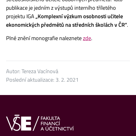
publikace je jedním z výstupů interního tříletého
projektu IGA
„Komplexní výzkum osobnosti učitele
ekonomických předmětů na středních školách v ČR“
.
Plné znění monografie naleznete
zde
.
Autor:
Tereza Vacínová
Poslední aktualizace:
3. 2. 2021