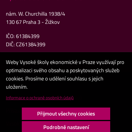
nám. W. Churchilla 1938/4
130 67 Praha 3 - Žižkov
IČO: 61384399
DIČ: CZ61384399
Weby Vysoké školy ekonomické v Praze využívají pro
optimalizaci svého obsahu a poskytovaných služeb
cookies. Prosíme o udělení souhlasu s jejich
Admin
uložením.
Cookies a ochrana osobních údajů
Informace o ochraně osobních údajů
Přístupnost webu
Přijmout všechny cookies
Vysoký kontrast
Podrobné nastavení