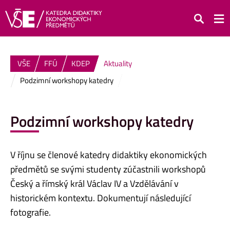
Hledat
VŠE
FFÚ
KDEP
Aktuality
Podzimní workshopy katedry
Podzimní workshopy katedry
V říjnu se členové katedry didaktiky ekonomických
předmětů se svými studenty zúčastnili workshopů
Český a římský král Václav IV a Vzdělávání v
historickém kontextu. Dokumentují následující
fotografie.