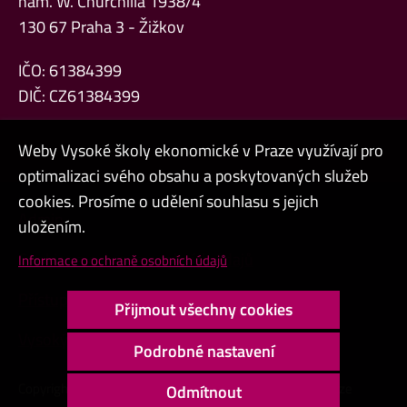
nám. W. Churchilla 1938/4
130 67 Praha 3 - Žižkov
IČO: 61384399
DIČ: CZ61384399
Weby Vysoké školy ekonomické v Praze využívají pro
optimalizaci svého obsahu a poskytovaných služeb
cookies. Prosíme o udělení souhlasu s jejich
Admin
uložením.
Cookies a ochrana osobních údajů
Informace o ochraně osobních údajů
Přístupnost webu
Přijmout všechny cookies
Vysoký kontrast
Podrobné nastavení
Copyright © 2000 - 2026 Vysoká škola ekonomická v Praze
Odmítnout